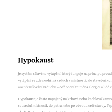
Hypokaust
je systém sálavého vytápění, který funguje na principu pro
vytápění se zde neohřívá vzduch v místnosti, ale stavební ko
ani přesušování vzduchu – což ocení zejména alergici a lidé c
Hypokaust je často napojený na krbová nebo kachlová kamna, 
sousední místnosti, do patra nebo po obvodu celé stavby. Te