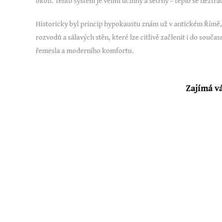
okolí. Tento systém je velmi účinný a šetrný – teplo se nezt
Historicky byl princip hypokaustu znám už v antickém Římě,
rozvodů a sálavých stěn, které lze citlivě začlenit i do sou
řemesla a moderního komfortu.
Zajímá vá